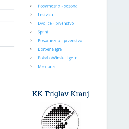
3
Posamezno - sezona
Lestvica
7
Dvojice - prvenstvo
7
Sprint
3
Posamezno - prvenstvo
Borbene igre
3
Pokal občinske lige +
2
Memoriali
KK Triglav Kranj