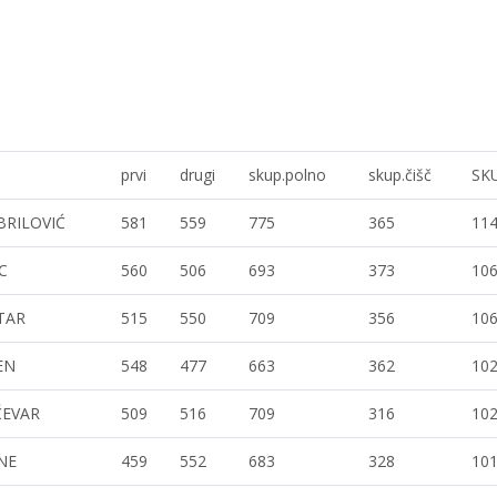
prvi
drugi
skup.polno
skup.čišč
SK
BRILOVIĆ
581
559
775
365
11
C
560
506
693
373
10
TAR
515
550
709
356
10
EN
548
477
663
362
10
EVAR
509
516
709
316
10
NE
459
552
683
328
10