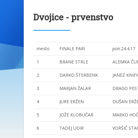
Dvojice - prvenstvo
mesto
FINALE PARI
pon.24.4.17
1
BRANE STRLE
ALEMKA ČU
2
DARKO ŠTERBENK
JANEZ KNIFI
3
MARJAN ŽALAR
DRAGO PES
4
JURE ERŽEN
DUŠAN ERŽ
5
JOŽE KLOBUČAR
MARKO HOČ
6
TADEJ UDIR
VORŠIČ STA