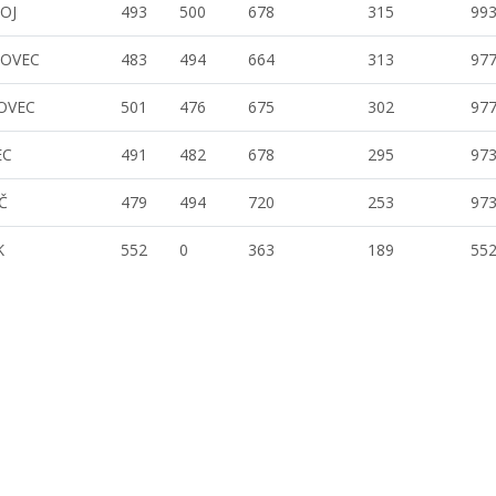
OJ
493
500
678
315
99
NOVEC
483
494
664
313
97
OVEC
501
476
675
302
97
EC
491
482
678
295
97
Č
479
494
720
253
97
K
552
0
363
189
55