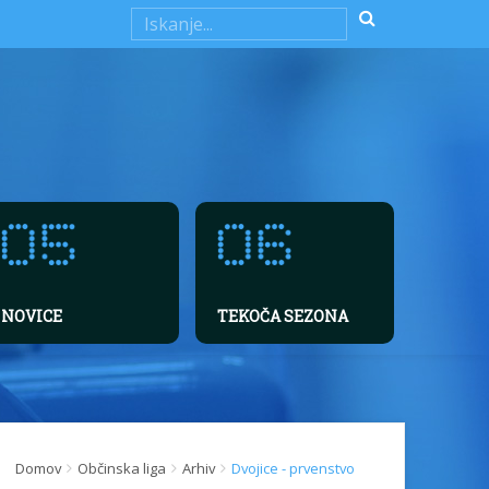
NOVICE
TEKOČA SEZONA
Domov
Občinska liga
Arhiv
Dvojice - prvenstvo