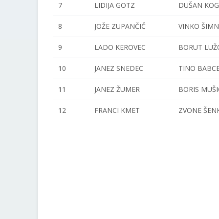
7
LIDIJA GOTZ
DUŠAN KOG
8
JOŽE ZUPANČIČ
VINKO ŠIM
9
LADO KEROVEC
BORUT LUŽ
10
JANEZ SNEDEC
TINO BABC
11
JANEZ ŽUMER
BORIS MUŠI
12
FRANCI KMET
ZVONE ŠEN