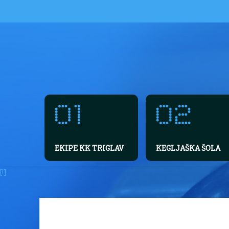
EKIPE KK TRIGLAV
KEGLJAŠKA ŠOLA
[!]